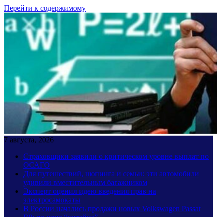
Перейти к содержимому
7 августа, 2026
Страховщики заявили о критическом уровне выплат по
ОСАГО
Для путешествий, шопинга и семьи: эти автомобили
удивили вместительным багажником
Эксперт оценил идею введения прав на
электросамокаты
В России начались продажи новых Volkswagen Passat