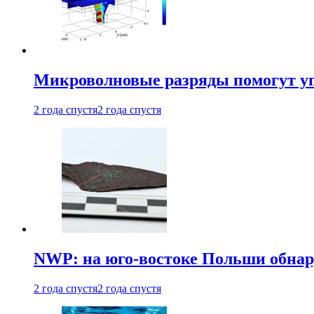
Микроволновые разряды помогут у
2 года спустя
2 года спустя
NWP: на юго-востоке Польши обнар
2 года спустя
2 года спустя