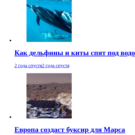
Как дельфины и киты спят под вод
2 года спустя
2 года спустя
Европа создаст буксир для Марса