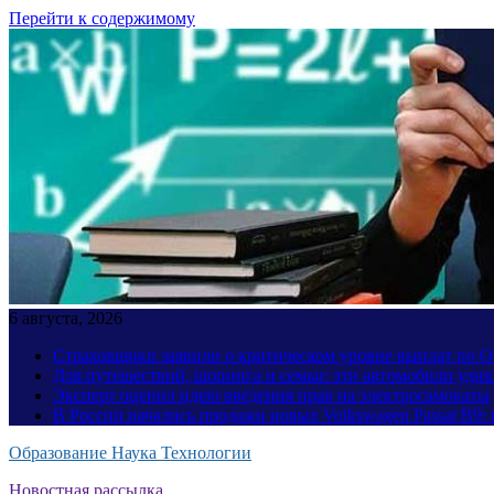
Перейти к содержимому
6 августа, 2026
Страховщики заявили о критическом уровне выплат по
Для путешествий, шопинга и семьи: эти автомобили уди
Эксперт оценил идею введения прав на электросамокаты
В России начались продажи новых Volkswagen Passat B9: 
Образование Наука Технологии
Новостная рассылка