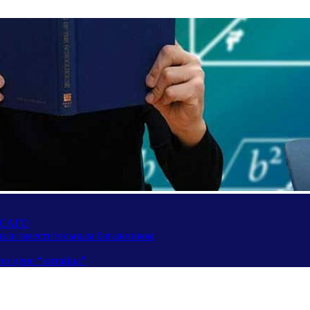
 ОСАГО
вили вместительным багажником
по цене “китайца”