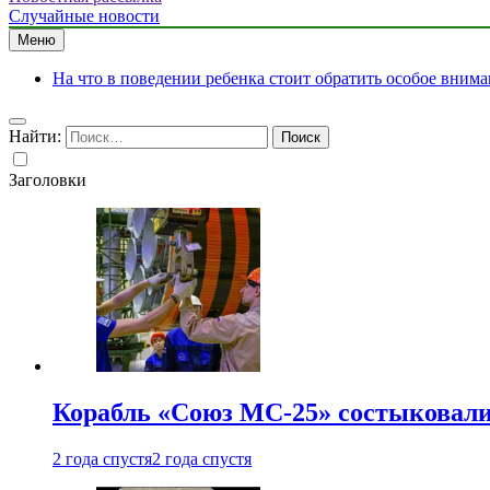
Случайные новости
Меню
На что в поведении ребенка стоит обратить особое вним
Найти:
Заголовки
Корабль «Союз МС-25» состыковали
2 года спустя
2 года спустя