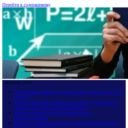
Перейти к содержимому
7 августа, 2026
Страховщики заявили о критическом уровне выплат по
ОСАГО
Для путешествий, шопинга и семьи: эти автомобили
удивили вместительным багажником
Эксперт оценил идею введения прав на
электросамокаты
В России начались продажи новых Volkswagen Passat