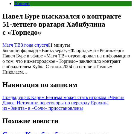
Хоккей
Павел Буре высказался о контракте
51‑летнего вратаря Хабибулина
с «Торпедо»
Матч ТВ
3 года спустя
0
1 минуты
Бывший форвард «Ванкувера», «Флориды» и «Рейнджерс»
Павел Буре в эфире «Матч ТВ» отреагировал на информацию
о том, что нижегородское «Торпедо» заключило контракт
с обладателем Кубка Стэнли‑2004 в составе «Тампы»
Николаем…
Навигация по записям
Предыдущая:
Карим Бензема может стать игроком «Челси»
Далее:
Источник: переговоры по переходу Ерохина
из «Зенита» в «Сочи» приостановлены
Похожие новости