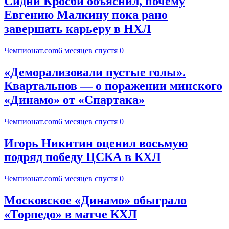
Сидни Кросби объяснил, почему
Евгению Малкину пока рано
завершать карьеру в НХЛ
Чемпионат.com
6 месяцев спустя
0
«Деморализовали пустые голы».
Квартальнов — о поражении минского
«Динамо» от «Спартака»
Чемпионат.com
6 месяцев спустя
0
Игорь Никитин оценил восьмую
подряд победу ЦСКА в КХЛ
Чемпионат.com
6 месяцев спустя
0
Московское «Динамо» обыграло
«Торпедо» в матче КХЛ