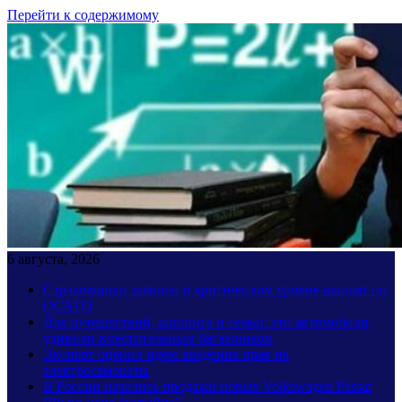
Перейти к содержимому
6 августа, 2026
Страховщики заявили о критическом уровне выплат по
ОСАГО
Для путешествий, шопинга и семьи: эти автомобили
удивили вместительным багажником
Эксперт оценил идею введения прав на
электросамокаты
В России начались продажи новых Volkswagen Passat