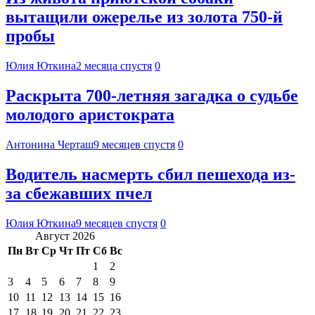
вытащили ожерелье из золота 750-й
пробы
Юлия Юткина
2 месяца спустя
0
Раскрыта 700-летняя загадка о судьбе
молодого аристократа
Антонина Черташ
9 месяцев спустя
0
Водитель насмерть сбил пешехода из-
за сбежавших пчел
Юлия Юткина
9 месяцев спустя
0
Август 2026
Пн
Вт
Ср
Чт
Пт
Сб
Вс
1
2
3
4
5
6
7
8
9
10
11
12
13
14
15
16
17
18
19
20
21
22
23