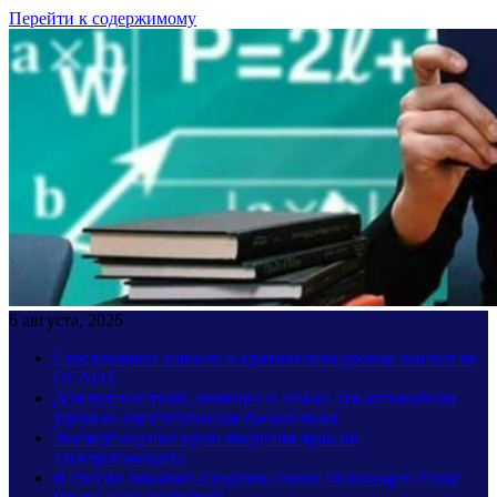
Перейти к содержимому
6 августа, 2026
Страховщики заявили о критическом уровне выплат по
ОСАГО
Для путешествий, шопинга и семьи: эти автомобили
удивили вместительным багажником
Эксперт оценил идею введения прав на
электросамокаты
В России начались продажи новых Volkswagen Passat