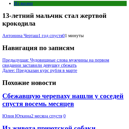
Из жизни
13-летний мальчик стал жертвой
крокодила
Антонина Черташ
1 год спустя
0
1 минуты
Навигация по записям
Предыдущая:
Чудовищные слова мужчины на первом
свидании заставили девушку сбежать
Далее:
Предсказан курс рубля в марте
Похожие новости
Сбежавшую черепаху нашли у соседей
спустя восемь месяцев
Юлия Юткина
2 месяца спустя
0
Из живота приютской собаки