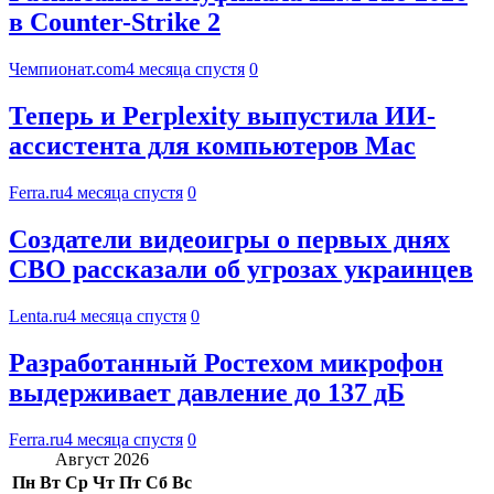
в Counter-Strike 2
Чемпионат.com
4 месяца спустя
0
Теперь и Perplexity выпустила ИИ-
ассистента для компьютеров Mac
Ferra.ru
4 месяца спустя
0
Создатели видеоигры о первых днях
СВО рассказали об угрозах украинцев
Lenta.ru
4 месяца спустя
0
Разработанный Ростехом микрофон
выдерживает давление до 137 дБ
Ferra.ru
4 месяца спустя
0
Август 2026
Пн
Вт
Ср
Чт
Пт
Сб
Вс