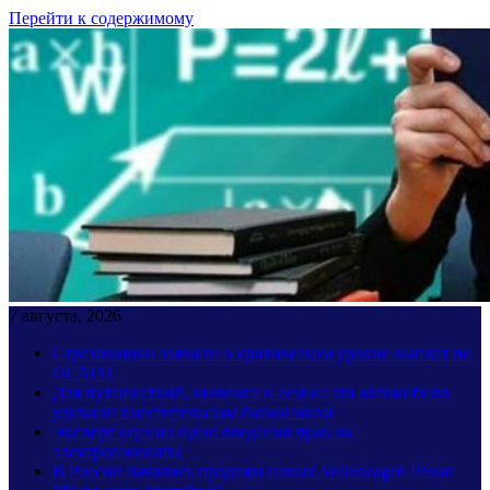
Перейти к содержимому
7 августа, 2026
Страховщики заявили о критическом уровне выплат по
ОСАГО
Для путешествий, шопинга и семьи: эти автомобили
удивили вместительным багажником
Эксперт оценил идею введения прав на
электросамокаты
В России начались продажи новых Volkswagen Passat