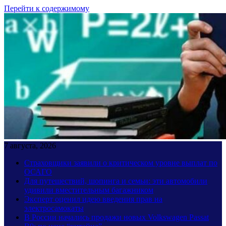
Перейти к содержимому
7 августа, 2026
Страховщики заявили о критическом уровне выплат по
ОСАГО
Для путешествий, шопинга и семьи: эти автомобили
удивили вместительным багажником
Эксперт оценил идею введения прав на
электросамокаты
В России начались продажи новых Volkswagen Passat