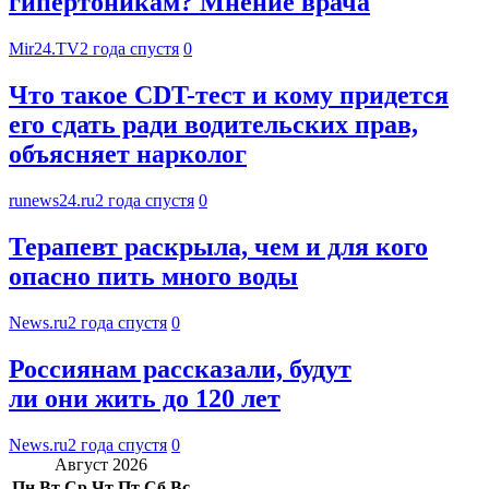
гипертоникам? Мнение врача
Mir24.TV
2 года спустя
0
Что такое CDT-тест и кому придется
его сдать ради водительских прав,
объясняет нарколог
runews24.ru
2 года спустя
0
Терапевт раскрыла, чем и для кого
опасно пить много воды
News.ru
2 года спустя
0
Россиянам рассказали, будут
ли они жить до 120 лет
News.ru
2 года спустя
0
Август 2026
Пн
Вт
Ср
Чт
Пт
Сб
Вс