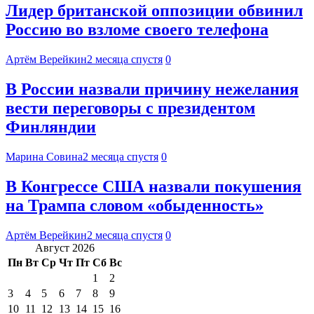
Лидер британской оппозиции обвинил
Россию во взломе своего телефона
Артём Верейкин
2 месяца спустя
0
В России назвали причину нежелания
вести переговоры с президентом
Финляндии
Марина Совина
2 месяца спустя
0
В Конгрессе США назвали покушения
на Трампа словом «обыденность»
Артём Верейкин
2 месяца спустя
0
Август 2026
Пн
Вт
Ср
Чт
Пт
Сб
Вс
1
2
3
4
5
6
7
8
9
10
11
12
13
14
15
16