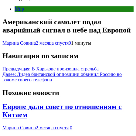
Мир
Американский самолет подал
аварийный сигнал в небе над Европой
Марина Совина
2 месяца спустя
0
1 минуты
Навигация по записям
Предыдущая:
В Харькове произошла стрельба
Далее:
Лидер британской оппозиции обвинил Россию во
взломе своего телефона
Похожие новости
Европе дали совет по отношениям с
Китаем
Марина Совина
2 месяца спустя
0