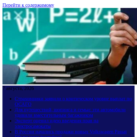
Перейти к содержимому
7 августа, 2026
Страховщики заявили о критическом уровне выплат по
ОСАГО
Для путешествий, шопинга и семьи: эти автомобили
удивили вместительным багажником
Эксперт оценил идею введения прав на
электросамокаты
В России начались продажи новых Volkswagen Passat