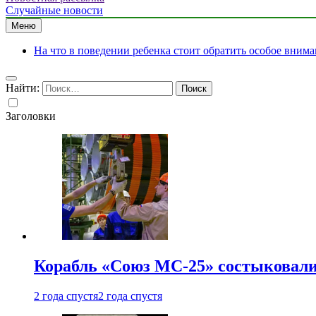
Случайные новости
Меню
На что в поведении ребенка стоит обратить особое вним
Найти:
Заголовки
Корабль «Союз МС-25» состыковали
2 года спустя
2 года спустя