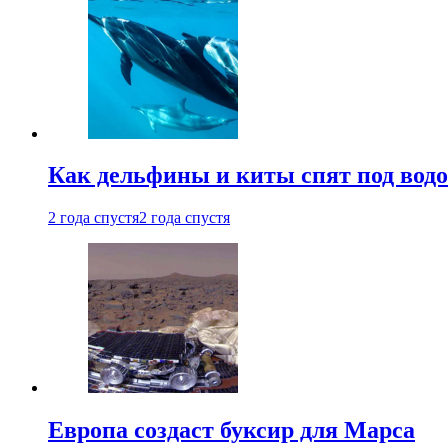
Как дельфины и киты спят под вод
2 года спустя
2 года спустя
Европа создаст буксир для Марса