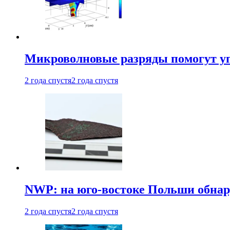
Микроволновые разряды помогут у
2 года спустя
2 года спустя
NWP: на юго-востоке Польши обнар
2 года спустя
2 года спустя