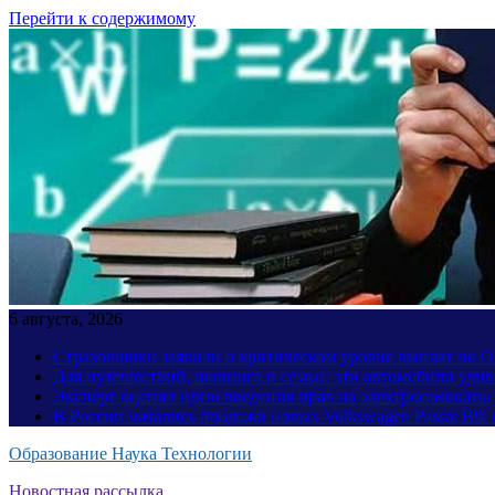
Перейти к содержимому
6 августа, 2026
Страховщики заявили о критическом уровне выплат по
Для путешествий, шопинга и семьи: эти автомобили уди
Эксперт оценил идею введения прав на электросамокаты
В России начались продажи новых Volkswagen Passat B9: 
Образование Наука Технологии
Новостная рассылка