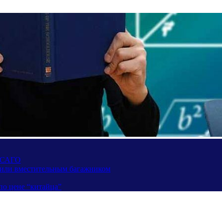
 ОСАГО
вили вместительным багажником
по цене “китайца”