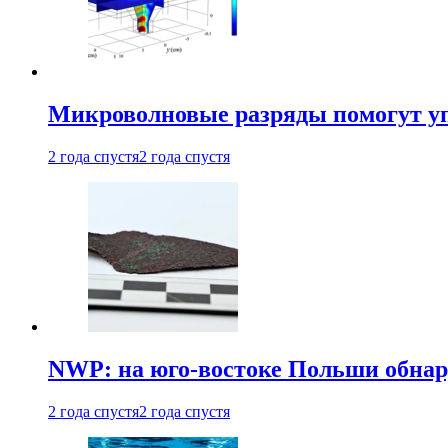
Микроволновые разряды помогут у
2 года спустя
2 года спустя
NWP: на юго-востоке Польши обнар
2 года спустя
2 года спустя