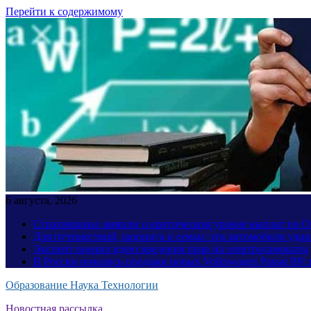
Перейти к содержимому
6 августа, 2026
Страховщики заявили о критическом уровне выплат по
Для путешествий, шопинга и семьи: эти автомобили уди
Эксперт оценил идею введения прав на электросамокаты
В России начались продажи новых Volkswagen Passat B9: 
Образование Наука Технологии
Новостная рассылка