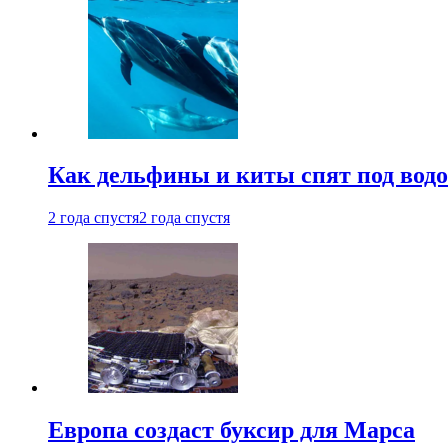
Как дельфины и киты спят под вод
2 года спустя
2 года спустя
Европа создаст буксир для Марса