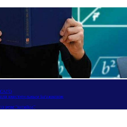
 ОСАГО
вили вместительным багажником
по цене “китайца”