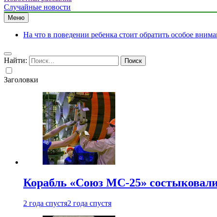
Случайные новости
Меню
На что в поведении ребенка стоит обратить особое вним
Найти:
Заголовки
Корабль «Союз МС-25» состыковали
2 года спустя
2 года спустя