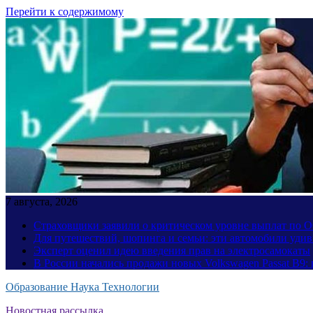
Перейти к содержимому
7 августа, 2026
Страховщики заявили о критическом уровне выплат по
Для путешествий, шопинга и семьи: эти автомобили уди
Эксперт оценил идею введения прав на электросамокаты
В России начались продажи новых Volkswagen Passat B9: 
Образование Наука Технологии
Новостная рассылка