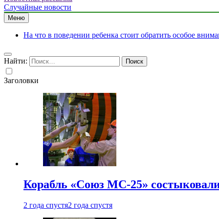
Случайные новости
Меню
На что в поведении ребенка стоит обратить особое вним
Найти:
Заголовки
Корабль «Союз МС-25» состыковали
2 года спустя
2 года спустя