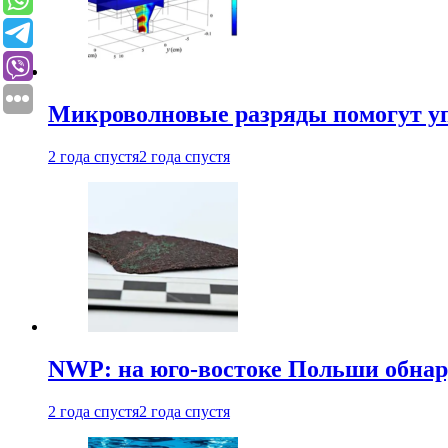
Микроволновые разряды помогут у
2 года спустя
2 года спустя
NWP: на юго-востоке Польши обнар
2 года спустя
2 года спустя