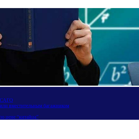
 ОСАГО
вили вместительным багажником
по цене “китайца”