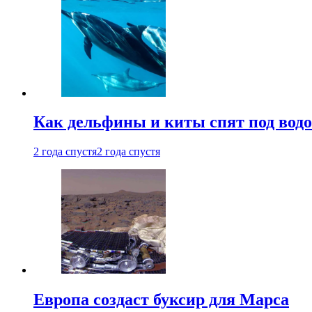
Как дельфины и киты спят под вод
2 года спустя
2 года спустя
Европа создаст буксир для Марса