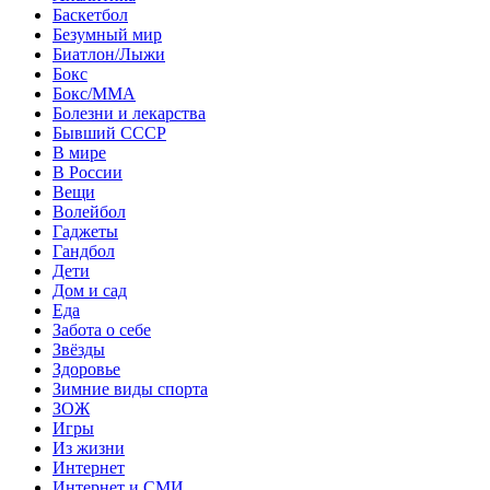
Баскетбол
Безумный мир
Биатлон/Лыжи
Бокс
Бокс/MMA
Болезни и лекарства
Бывший СССР
В мире
В России
Вещи
Волейбол
Гаджеты
Гандбол
Дети
Дом и сад
Еда
Забота о себе
Звёзды
Здоровье
Зимние виды спорта
ЗОЖ
Игры
Из жизни
Интернет
Интернет и СМИ