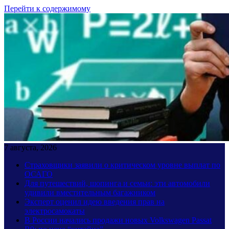
Перейти к содержимому
7 августа, 2026
Страховщики заявили о критическом уровне выплат по
ОСАГО
Для путешествий, шопинга и семьи: эти автомобили
удивили вместительным багажником
Эксперт оценил идею введения прав на
электросамокаты
В России начались продажи новых Volkswagen Passat