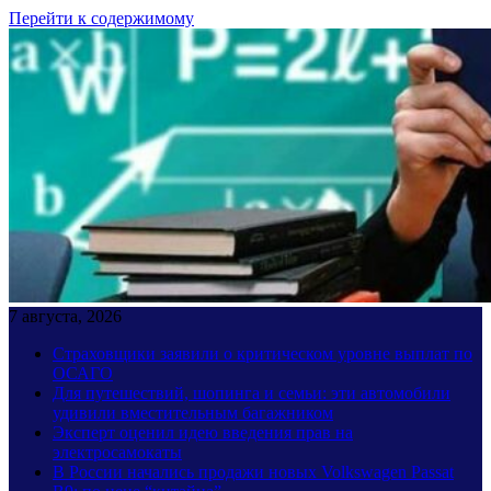
Перейти к содержимому
7 августа, 2026
Страховщики заявили о критическом уровне выплат по
ОСАГО
Для путешествий, шопинга и семьи: эти автомобили
удивили вместительным багажником
Эксперт оценил идею введения прав на
электросамокаты
В России начались продажи новых Volkswagen Passat