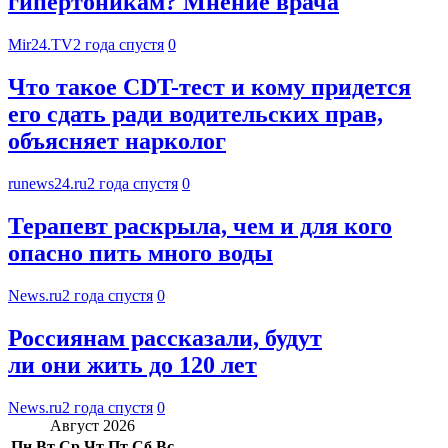
гипертоникам? Мнение врача
Mir24.TV
2 года спустя
0
Что такое CDT-тест и кому придется
его сдать ради водительских прав,
объясняет нарколог
runews24.ru
2 года спустя
0
Терапевт раскрыла, чем и для кого
опасно пить много воды
News.ru
2 года спустя
0
Россиянам рассказали, будут
ли они жить до 120 лет
News.ru
2 года спустя
0
Август 2026
Пн
Вт
Ср
Чт
Пт
Сб
Вс