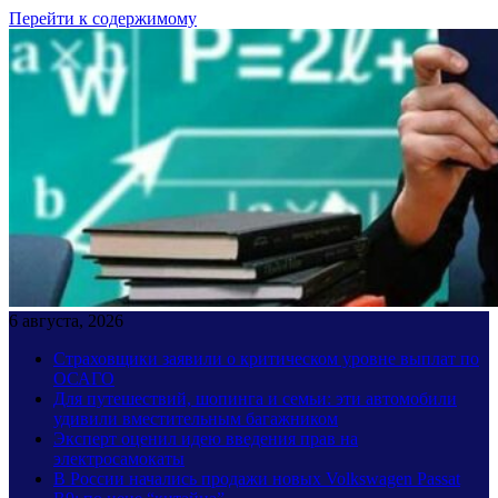
Перейти к содержимому
6 августа, 2026
Страховщики заявили о критическом уровне выплат по
ОСАГО
Для путешествий, шопинга и семьи: эти автомобили
удивили вместительным багажником
Эксперт оценил идею введения прав на
электросамокаты
В России начались продажи новых Volkswagen Passat