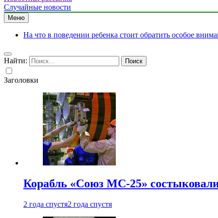
Случайные новости
Меню
На что в поведении ребенка стоит обратить особое вним
Найти:
Заголовки
Корабль «Союз МС-25» состыковали
2 года спустя
2 года спустя