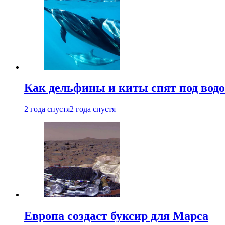
Как дельфины и киты спят под вод
2 года спустя
2 года спустя
Европа создаст буксир для Марса