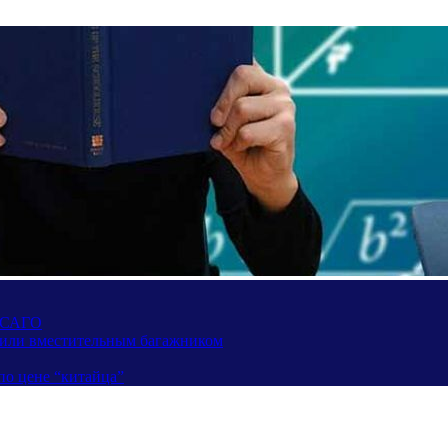
 ОСАГО
вили вместительным багажником
по цене “китайца”