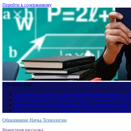
Перейти к содержимому
7 августа, 2026
Страховщики заявили о критическом уровне выплат по
Для путешествий, шопинга и семьи: эти автомобили уди
Эксперт оценил идею введения прав на электросамокаты
В России начались продажи новых Volkswagen Passat B9: 
Образование Наука Технологии
Новостная рассылка