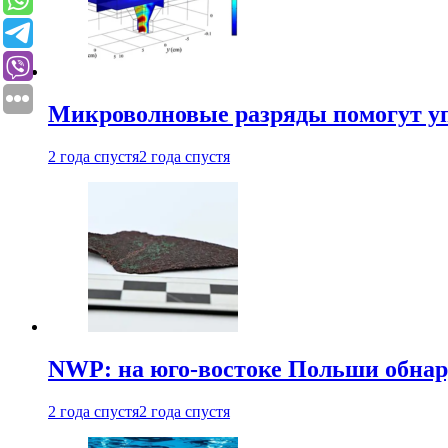
Микроволновые разряды помогут у
2 года спустя
2 года спустя
NWP: на юго-востоке Польши обнар
2 года спустя
2 года спустя