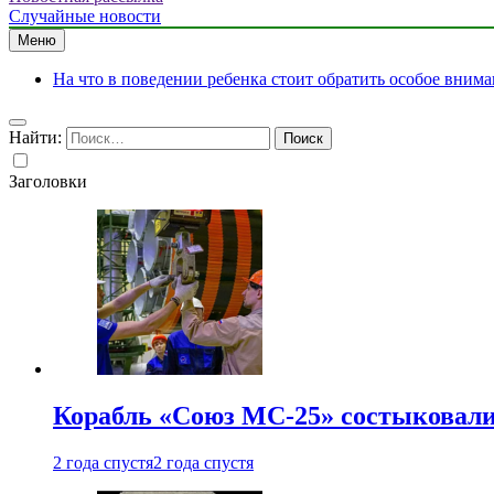
Случайные новости
Меню
На что в поведении ребенка стоит обратить особое вним
Найти:
Заголовки
Корабль «Союз МС-25» состыковали
2 года спустя
2 года спустя