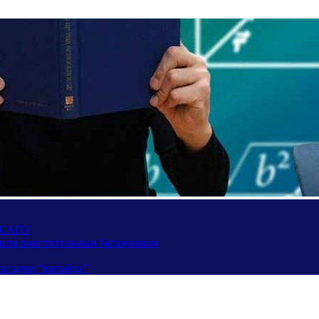
 ОСАГО
вили вместительным багажником
по цене “китайца”