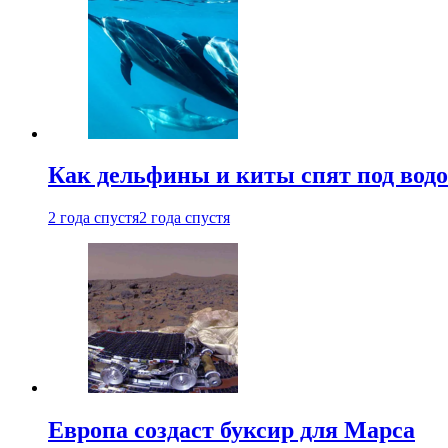
Как дельфины и киты спят под вод
2 года спустя
2 года спустя
Европа создаст буксир для Марса