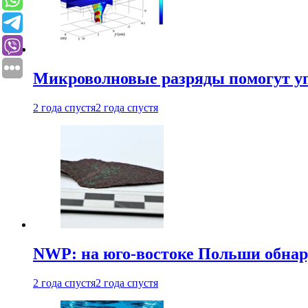
Микроволновые разряды помогут у
2 года спустя
2 года спустя
NWP: на юго-востоке Польши обнар
2 года спустя
2 года спустя