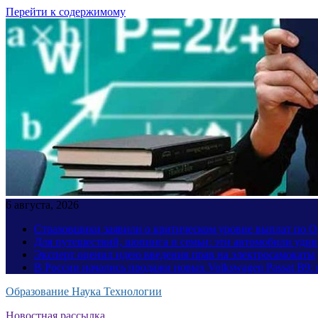
Перейти к содержимому
6 августа, 2026
Страховщики заявили о критическом уровне выплат по
Для путешествий, шопинга и семьи: эти автомобили уди
Эксперт оценил идею введения прав на электросамокаты
В России начались продажи новых Volkswagen Passat B9: 
Образование Наука Технологии
Новостная рассылка