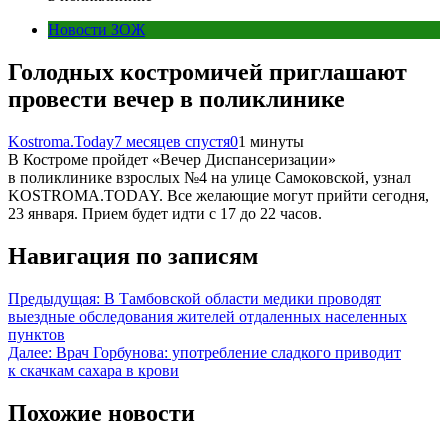
Новости ЗОЖ
Голодных костромичей приглашают
провести вечер в поликлинике
Kostroma.Today
7 месяцев спустя
0
1 минуты
В Костроме пройдет «Вечер Диспансеризации»
в поликлинике взрослых №4 на улице Самоковской, узнал
KOSTROMA.TODAY. Все желающие могут прийти сегодня,
23 января. Прием будет идти с 17 до 22 часов.
Навигация по записям
Предыдущая:
В Тамбовской области медики проводят
выездные обследования жителей отдаленных населенных
пунктов
Далее:
Врач Горбунова: употребление сладкого приводит
к скачкам сахара в крови
Похожие новости