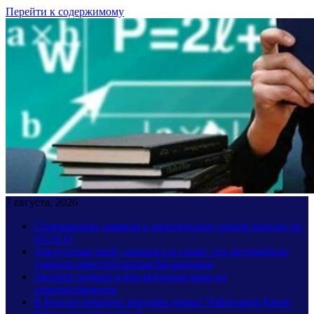
Перейти к содержимому
7 августа, 2026
Страховщики заявили о критическом уровне выплат по
ОСАГО
Для путешествий, шопинга и семьи: эти автомобили
удивили вместительным багажником
Эксперт оценил идею введения прав на
электросамокаты
В России начались продажи новых Volkswagen Passat