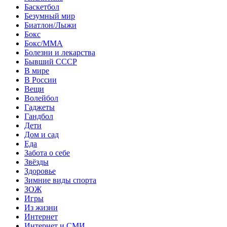
Баскетбол
Безумный мир
Биатлон/Лыжи
Бокс
Бокс/MMA
Болезни и лекарства
Бывший СССР
В мире
В России
Вещи
Волейбол
Гаджеты
Гандбол
Дети
Дом и сад
Еда
Забота о себе
Звёзды
Здоровье
Зимние виды спорта
ЗОЖ
Игры
Из жизни
Интернет
Интернет и СМИ