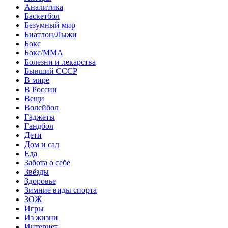
Аналитика
Баскетбол
Безумный мир
Биатлон/Лыжи
Бокс
Бокс/MMA
Болезни и лекарства
Бывший СССР
В мире
В России
Вещи
Волейбол
Гаджеты
Гандбол
Дети
Дом и сад
Еда
Забота о себе
Звёзды
Здоровье
Зимние виды спорта
ЗОЖ
Игры
Из жизни
Интернет