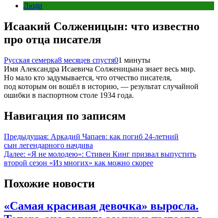
Люди
Исаакий Солженицын: что известно
про отца писателя
Русская семерка
8 месяцев спустя
0
1 минуты
Имя Александра Исаевича Солженицына знает весь мир.
Но мало кто задумывается, что отчество писателя,
под которым он вошёл в историю, — результат случайной
ошибки в паспортном столе 1934 года.
Навигация по записям
Предыдущая:
Аркадий Чапаев: как погиб 24-летний
сын легендарного начдива
Далее:
«Я не молодею»: Стивен Кинг призвал выпустить
второй сезон «Из многих» как можно скорее
Похожие новости
«Самая красивая девочка» выросла.