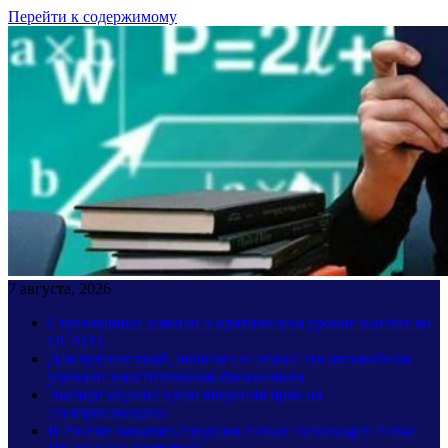
Перейти к содержимому
7 августа, 2026
Страховщики заявили о критическом уровне выплат по
ОСАГО
Для путешествий, шопинга и семьи: эти автомобили
удивили вместительным багажником
Эксперт оценил идею введения прав на
электросамокаты
В России начались продажи новых Volkswagen Passat