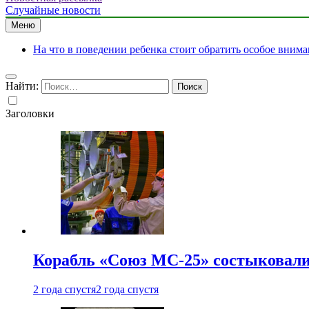
Случайные новости
Меню
На что в поведении ребенка стоит обратить особое вним
Найти:
Заголовки
Корабль «Союз МС-25» состыковали
2 года спустя
2 года спустя