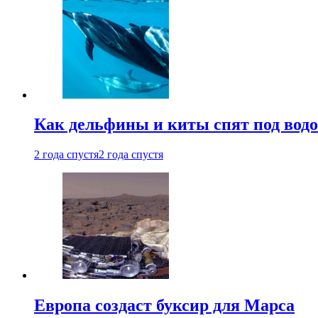
Как дельфины и киты спят под вод
2 года спустя
2 года спустя
Европа создаст буксир для Марса