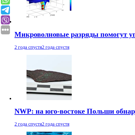
Микроволновые разряды помогут у
2 года спустя
2 года спустя
NWP: на юго-востоке Польши обнар
2 года спустя
2 года спустя