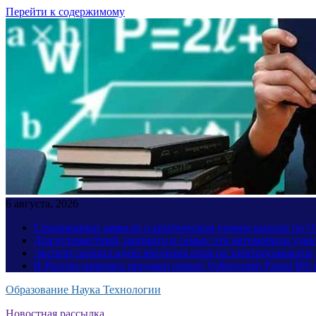
Перейти к содержимому
6 августа, 2026
Страховщики заявили о критическом уровне выплат по
Для путешествий, шопинга и семьи: эти автомобили уди
Эксперт оценил идею введения прав на электросамокаты
В России начались продажи новых Volkswagen Passat B9: 
Образование Наука Технологии
Новостная рассылка