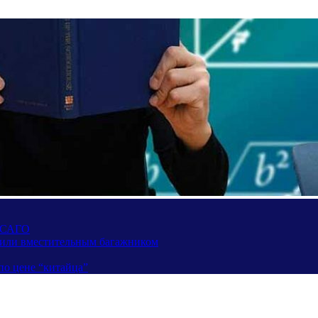
 ОСАГО
вили вместительным багажником
по цене “китайца”