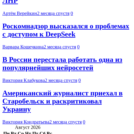
ЛНР
Артём Верейкин
2 месяца спустя
0
Роскомнадзор высказался о проблемах
с доступом к DeepSeek
Варвара Кошечкина
2 месяца спустя
0
В России перестала работать одна из
популярнейших нейросетей
Виктория Клабукова
2 месяца спустя
0
Американский журналист приехал в
Старобельск и раскритиковал
Украину
Виктория Кондратьева
2 месяца спустя
0
Август 2026
Пн
Вт
Ср
Чт
Пт
Сб
Вс