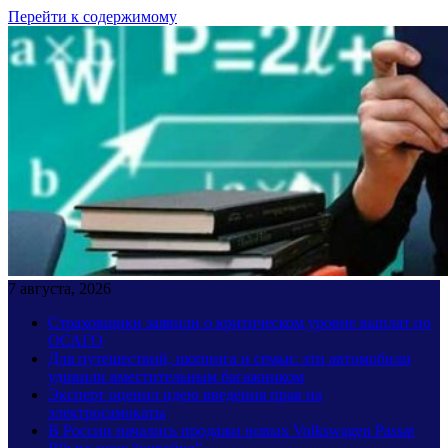
Перейти к содержимому
7 августа, 2026
Страховщики заявили о критическом уровне выплат по
ОСАГО
Для путешествий, шопинга и семьи: эти автомобили
удивили вместительным багажником
Эксперт оценил идею введения прав на
электросамокаты
В России начались продажи новых Volkswagen Passat