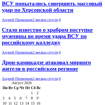
ВСУ попытались совершить массовый
удар по Херсонской области
Андрей Прокопьев
2 месяца спустя
0
Стало известно о храбром поступке
мужчины во время удара ВСУ по
российскому колледжу
Андрей Прокопьев
2 месяца спустя
0
Дрон-камикадзе атаковал мирного
жителя в российском регионе
Андрей Прокопьев
2 месяца спустя
0
Август 2026
Пн
Вт
Ср
Чт
Пт
Сб
Вс
1
2
3
4
5
6
7
8
9
10
11
12
13
14
15
16