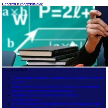
Перейти к содержимому
7 августа, 2026
Страховщики заявили о критическом уровне выплат по
ОСАГО
Для путешествий, шопинга и семьи: эти автомобили
удивили вместительным багажником
Эксперт оценил идею введения прав на
электросамокаты
В России начались продажи новых Volkswagen Passat