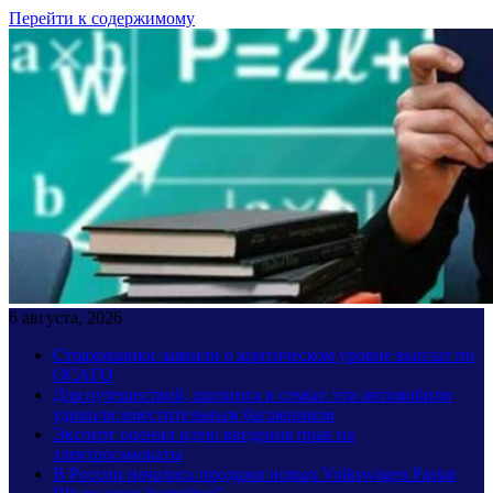
Перейти к содержимому
6 августа, 2026
Страховщики заявили о критическом уровне выплат по
ОСАГО
Для путешествий, шопинга и семьи: эти автомобили
удивили вместительным багажником
Эксперт оценил идею введения прав на
электросамокаты
В России начались продажи новых Volkswagen Passat