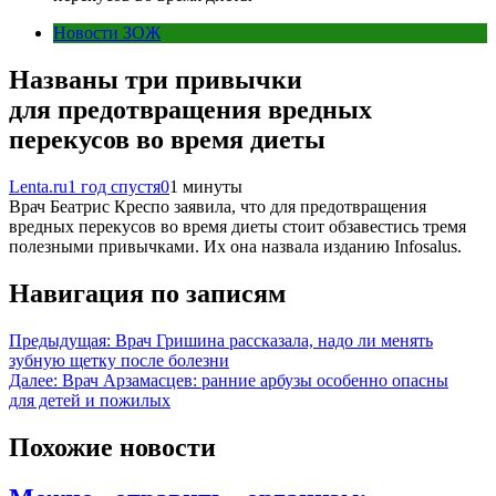
Новости ЗОЖ
Названы три привычки
для предотвращения вредных
перекусов во время диеты
Lenta.ru
1 год спустя
0
1 минуты
Врач Беатрис Креспо заявила, что для предотвращения
вредных перекусов во время диеты стоит обзавестись тремя
полезными привычками. Их она назвала изданию Infosalus.
Навигация по записям
Предыдущая:
Врач Гришина рассказала, надо ли менять
зубную щетку после болезни
Далее:
Врач Арзамасцев: ранние арбузы особенно опасны
для детей и пожилых
Похожие новости