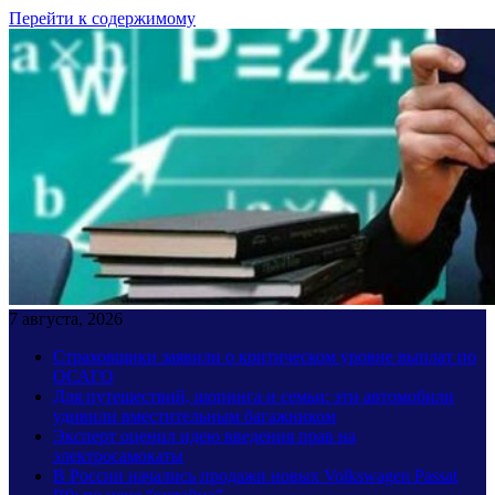
Перейти к содержимому
7 августа, 2026
Страховщики заявили о критическом уровне выплат по
ОСАГО
Для путешествий, шопинга и семьи: эти автомобили
удивили вместительным багажником
Эксперт оценил идею введения прав на
электросамокаты
В России начались продажи новых Volkswagen Passat