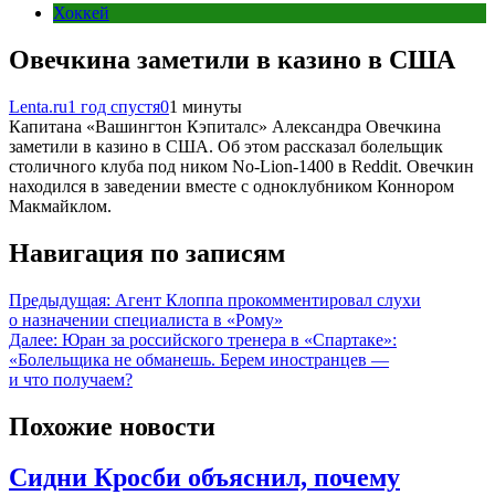
Хоккей
Овечкина заметили в казино в США
Lenta.ru
1 год спустя
0
1 минуты
Капитана «Вашингтон Кэпиталс» Александра Овечкина
заметили в казино в США. Об этом рассказал болельщик
столичного клуба под ником No-Lion-1400 в Reddit. Овечкин
находился в заведении вместе с одноклубником Коннором
Макмайклом.
Навигация по записям
Предыдущая:
Агент Клоппа прокомментировал слухи
о назначении специалиста в «Рому»
Далее:
Юран за российского тренера в «Спартаке»:
«Болельщика не обманешь. Берем иностранцев —
и что получаем?
Похожие новости
Сидни Кросби объяснил, почему