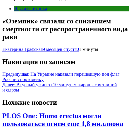
Наука и техника
«Оземпик» связали со снижением
смертности от распространенного вида
рака
Екатерина Графская
9 месяцев спустя
0
1 минуты
Навигация по записям
Предыдущая:
На Украине наказали перешедшую под флаг
России спортсменку
Далее:
Вкусный ужин за 10 минут: макароны с ветчиной
и сыром
Похожие новости
PLOS One: Homo erectus могли
пользоваться огнем еще 1,8 миллиона