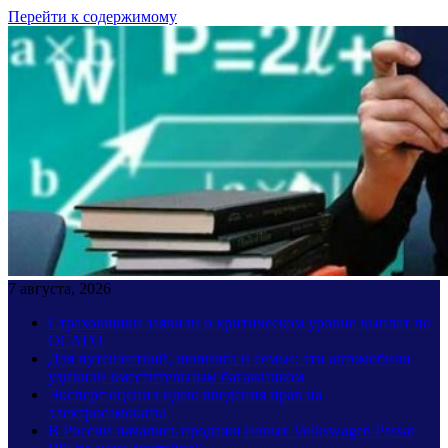
Перейти к содержимому
7 августа, 2026
Страховщики заявили о критическом уровне выплат по
ОСАГО
Для путешествий, шопинга и семьи: эти автомобили
удивили вместительным багажником
Эксперт оценил идею введения прав на
электросамокаты
В России начались продажи новых Volkswagen Passat