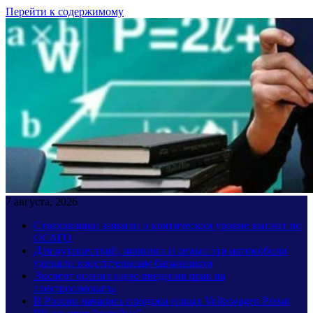
Перейти к содержимому
7 августа, 2026
Страховщики заявили о критическом уровне выплат по
ОСАГО
Для путешествий, шопинга и семьи: эти автомобили
удивили вместительным багажником
Эксперт оценил идею введения прав на
электросамокаты
В России начались продажи новых Volkswagen Passat