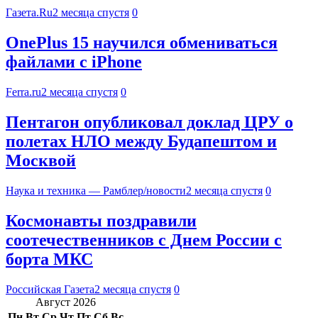
Газета.Ru
2 месяца спустя
0
OnePlus 15 научился обмениваться
файлами с iPhone
Ferra.ru
2 месяца спустя
0
Пентагон опубликовал доклад ЦРУ о
полетах НЛО между Будапештом и
Москвой
Наука и техника — Рамблер/новости
2 месяца спустя
0
Космонавты поздравили
соотечественников с Днем России с
борта МКС
Российская Газета
2 месяца спустя
0
Август 2026
Пн
Вт
Ср
Чт
Пт
Сб
Вс