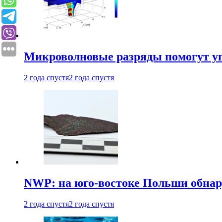
Микроволновые разряды помогут у
2 года спустя
2 года спустя
NWP: на юго-востоке Польши обнар
2 года спустя
2 года спустя