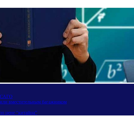
 ОСАГО
вили вместительным багажником
по цене “китайца”