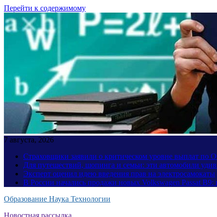
Перейти к содержимому
7 августа, 2026
Страховщики заявили о критическом уровне выплат по
Для путешествий, шопинга и семьи: эти автомобили уди
Эксперт оценил идею введения прав на электросамокаты
В России начались продажи новых Volkswagen Passat B9: 
Образование Наука Технологии
Новостная рассылка