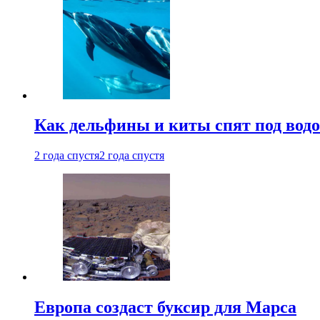
Как дельфины и киты спят под вод
2 года спустя
2 года спустя
Европа создаст буксир для Марса