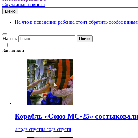
Случайные новости
Меню
На что в поведении ребенка стоит обратить особое вним
Найти:
Заголовки
Корабль «Союз МС-25» состыковали
2 года спустя
2 года спустя