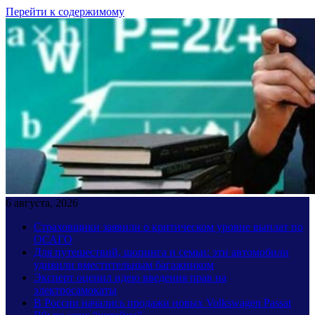
Перейти к содержимому
6 августа, 2026
Страховщики заявили о критическом уровне выплат по
ОСАГО
Для путешествий, шопинга и семьи: эти автомобили
удивили вместительным багажником
Эксперт оценил идею введения прав на
электросамокаты
В России начались продажи новых Volkswagen Passat