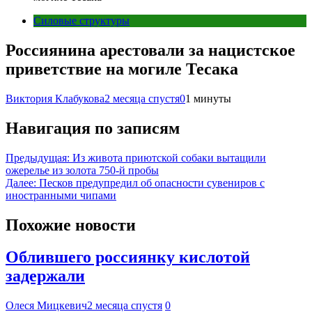
Силовые структуры
Россиянина арестовали за нацистское
приветствие на могиле Тесака
Виктория Клабукова
2 месяца спустя
0
1 минуты
Навигация по записям
Предыдущая:
Из живота приютской собаки вытащили
ожерелье из золота 750-й пробы
Далее:
Песков предупредил об опасности сувениров с
иностранными чипами
Похожие новости
Облившего россиянку кислотой
задержали
Олеся Мицкевич
2 месяца спустя
0