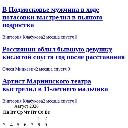
В Подмосковье мужчина в ходе
потасовки выстрелил в пьяного
подростка
Виктория Клабукова
2 месяца спустя
0
Россиянин облил бывшую девушку
кислотой спустя год после расставания
Олеся Мицкевич
2 месяца спустя
0
Артист Мариинского театра
выстрелил в 11-летнего мальчика
Виктория Клабукова
2 месяца спустя
0
Август 2026
Пн
Вт
Ср
Чт
Пт
Сб
Вс
1
2
3
4
5
6
7
8
9