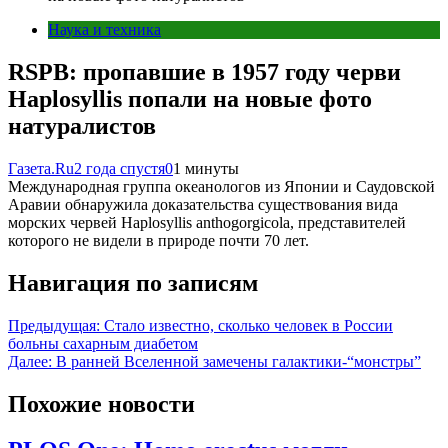
Наука и техника
RSPB: пропавшие в 1957 году черви
Haplosyllis попали на новые фото
натуралистов
Газета.Ru
2 года спустя
0
1 минуты
Международная группа океанологов из Японии и Саудовской
Аравии обнаружила доказательства существования вида
морских червей Haplosyllis anthogorgicola, представителей
которого не видели в природе почти 70 лет.
Навигация по записям
Предыдущая:
Стало известно, сколько человек в России
больны сахарным диабетом
Далее:
В ранней Вселенной замечены галактики-“монстры”
Похожие новости