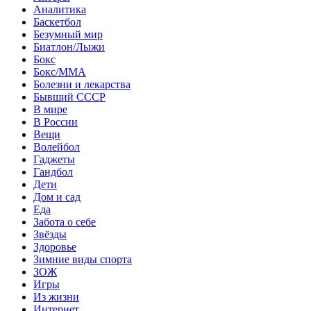
Аналитика
Баскетбол
Безумный мир
Биатлон/Лыжи
Бокс
Бокс/MMA
Болезни и лекарства
Бывший СССР
В мире
В России
Вещи
Волейбол
Гаджеты
Гандбол
Дети
Дом и сад
Еда
Забота о себе
Звёзды
Здоровье
Зимние виды спорта
ЗОЖ
Игры
Из жизни
Интернет