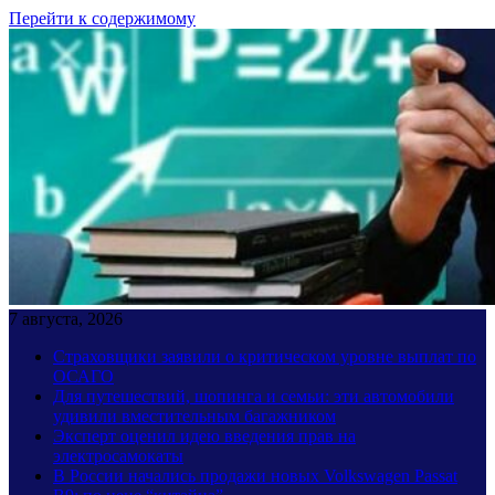
Перейти к содержимому
7 августа, 2026
Страховщики заявили о критическом уровне выплат по
ОСАГО
Для путешествий, шопинга и семьи: эти автомобили
удивили вместительным багажником
Эксперт оценил идею введения прав на
электросамокаты
В России начались продажи новых Volkswagen Passat