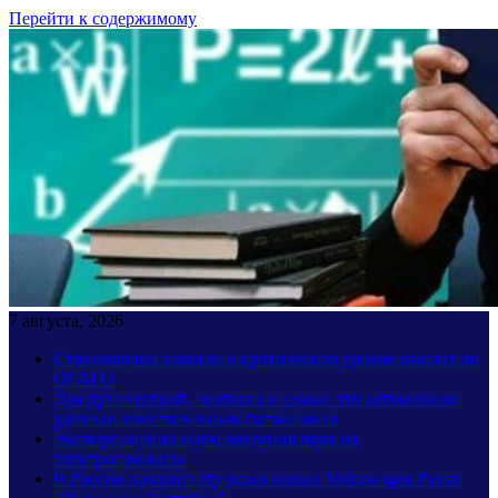
Перейти к содержимому
7 августа, 2026
Страховщики заявили о критическом уровне выплат по
ОСАГО
Для путешествий, шопинга и семьи: эти автомобили
удивили вместительным багажником
Эксперт оценил идею введения прав на
электросамокаты
В России начались продажи новых Volkswagen Passat