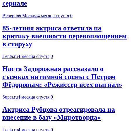
сериале
Вечерняя Москва
4 месяца спустя
0
85-летняя актриса ответила на
критику внешности перевоплощением
в старуху
Lenta.ru
4 месяца спустя
0
Настя Задорожная рассказала о
съемках интимной сцены с Петром
Фёдоровым: «Режиссер всех выгнал»
Super.ru
4 месяца спустя
0
Актриса Рубцова отреагировала на
внесение в базу «Миротворца»
Lenta.ru
4 месяца спустя
0