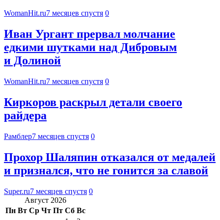
WomanHit.ru
7 месяцев спустя
0
Иван Ургант прервал молчание
едкими шутками над Дибровым
и Долиной
WomanHit.ru
7 месяцев спустя
0
Киркоров раскрыл детали своего
райдера
Рамблер
7 месяцев спустя
0
Прохор Шаляпин отказался от медалей
и признался, что не гонится за славой
Super.ru
7 месяцев спустя
0
Август 2026
Пн
Вт
Ср
Чт
Пт
Сб
Вс