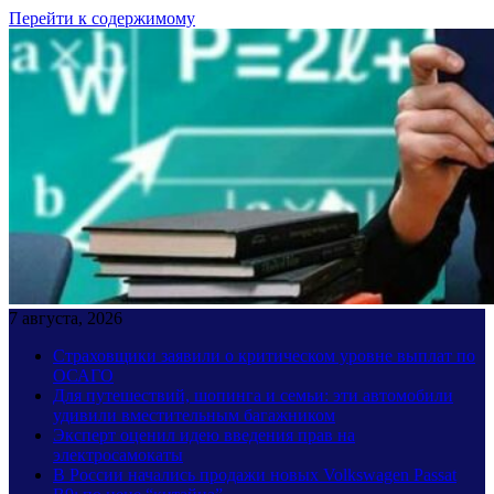
Перейти к содержимому
7 августа, 2026
Страховщики заявили о критическом уровне выплат по
ОСАГО
Для путешествий, шопинга и семьи: эти автомобили
удивили вместительным багажником
Эксперт оценил идею введения прав на
электросамокаты
В России начались продажи новых Volkswagen Passat