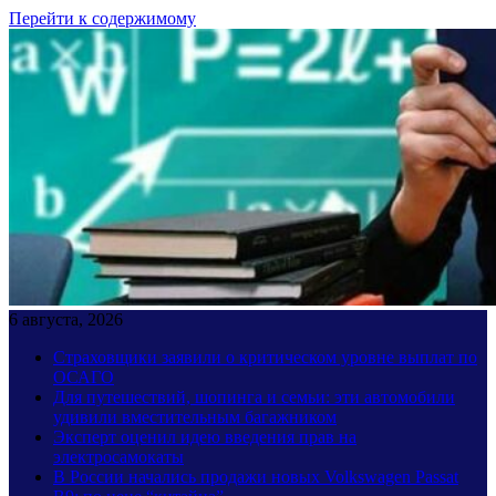
Перейти к содержимому
6 августа, 2026
Страховщики заявили о критическом уровне выплат по
ОСАГО
Для путешествий, шопинга и семьи: эти автомобили
удивили вместительным багажником
Эксперт оценил идею введения прав на
электросамокаты
В России начались продажи новых Volkswagen Passat