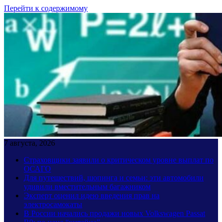
Перейти к содержимому
7 августа, 2026
Страховщики заявили о критическом уровне выплат по
ОСАГО
Для путешествий, шопинга и семьи: эти автомобили
удивили вместительным багажником
Эксперт оценил идею введения прав на
электросамокаты
В России начались продажи новых Volkswagen Passat