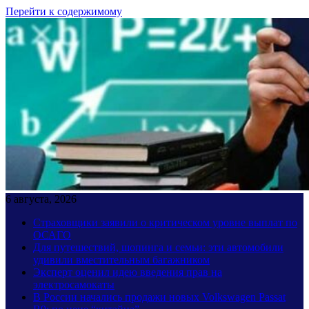
Перейти к содержимому
6 августа, 2026
Страховщики заявили о критическом уровне выплат по
ОСАГО
Для путешествий, шопинга и семьи: эти автомобили
удивили вместительным багажником
Эксперт оценил идею введения прав на
электросамокаты
В России начались продажи новых Volkswagen Passat