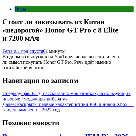
Игры
Стоит ли заказывать из Китая
«недорогой» Honor GT Pro с 8 Elite
и 7200 мАч
Ferra.ru
1 год спустя
0
1 минуты
В одном из выпусков на YouTube-канале выяснили, есть
ли смысл покупать Honor GT Pro. Речь идёт именно
о китайской версии.
Навигация по записям
Предыдущая:
В ГД рассказали о мошенниках, использующих
игровые «моды» для кибератак
Далее:
Раскрыты первые характеристики PS6 и новой Xbox —
запуск намечен на 2027 год
Похожие новости