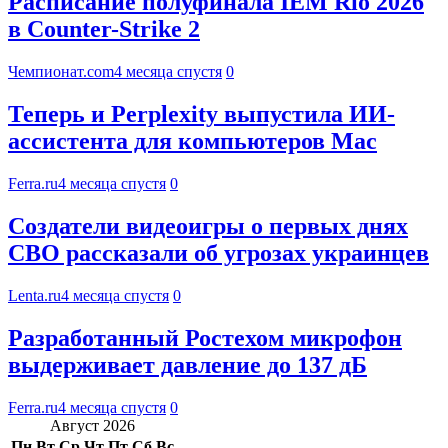
Расписание полуфинала IEM Rio 2026
в Counter-Strike 2
Чемпионат.com
4 месяца спустя
0
Теперь и Perplexity выпустила ИИ-
ассистента для компьютеров Mac
Ferra.ru
4 месяца спустя
0
Создатели видеоигры о первых днях
СВО рассказали об угрозах украинцев
Lenta.ru
4 месяца спустя
0
Разработанный Ростехом микрофон
выдерживает давление до 137 дБ
Ferra.ru
4 месяца спустя
0
Август 2026
Пн
Вт
Ср
Чт
Пт
Сб
Вс