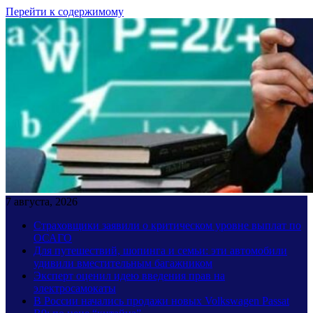
Перейти к содержимому
7 августа, 2026
Страховщики заявили о критическом уровне выплат по
ОСАГО
Для путешествий, шопинга и семьи: эти автомобили
удивили вместительным багажником
Эксперт оценил идею введения прав на
электросамокаты
В России начались продажи новых Volkswagen Passat