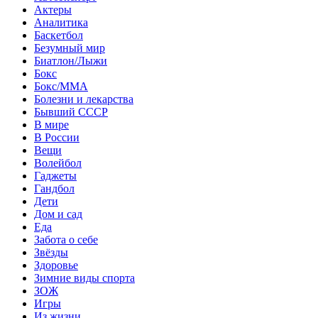
Актеры
Аналитика
Баскетбол
Безумный мир
Биатлон/Лыжи
Бокс
Бокс/MMA
Болезни и лекарства
Бывший СССР
В мире
В России
Вещи
Волейбол
Гаджеты
Гандбол
Дети
Дом и сад
Еда
Забота о себе
Звёзды
Здоровье
Зимние виды спорта
ЗОЖ
Игры
Из жизни