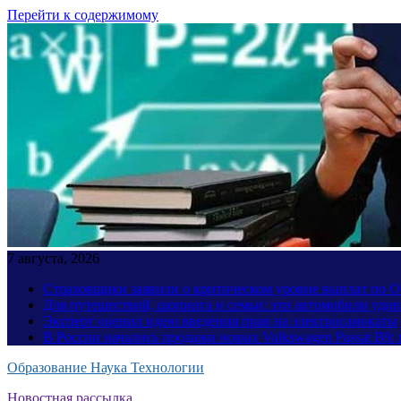
Перейти к содержимому
7 августа, 2026
Страховщики заявили о критическом уровне выплат по
Для путешествий, шопинга и семьи: эти автомобили уди
Эксперт оценил идею введения прав на электросамокаты
В России начались продажи новых Volkswagen Passat B9: 
Образование Наука Технологии
Новостная рассылка