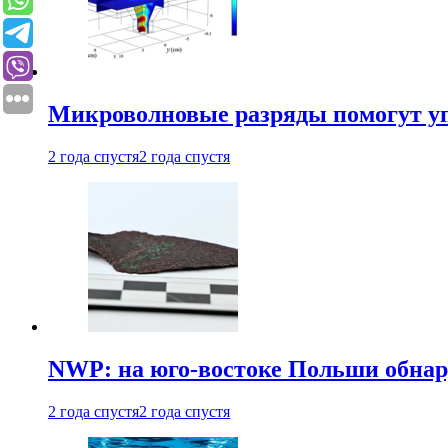
Микроволновые разряды помогут у
2 года спустя
2 года спустя
NWP: на юго-востоке Польши обнар
2 года спустя
2 года спустя