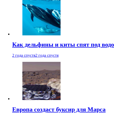
Как дельфины и киты спят под вод
2 года спустя
2 года спустя
Европа создаст буксир для Марса