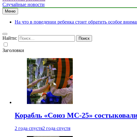
Случайные новости
Меню
На что в поведении ребенка стоит обратить особое вним
Найти:
Заголовки
Корабль «Союз МС-25» состыковали
2 года спустя
2 года спустя