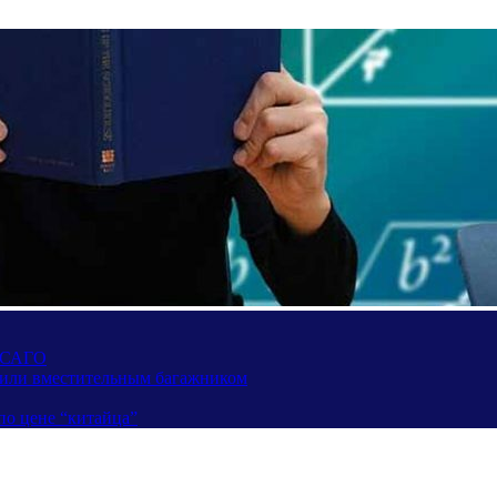
 ОСАГО
вили вместительным багажником
по цене “китайца”