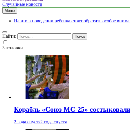
Случайные новости
Меню
На что в поведении ребенка стоит обратить особое вним
Найти:
Заголовки
Корабль «Союз МС-25» состыковали
2 года спустя
2 года спустя