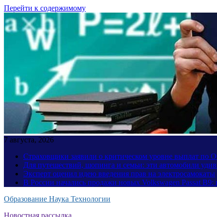
Перейти к содержимому
7 августа, 2026
Страховщики заявили о критическом уровне выплат по
Для путешествий, шопинга и семьи: эти автомобили уди
Эксперт оценил идею введения прав на электросамокаты
В России начались продажи новых Volkswagen Passat B9: 
Образование Наука Технологии
Новостная рассылка