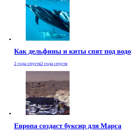
Как дельфины и киты спят под вод
2 года спустя
2 года спустя
Европа создаст буксир для Марса