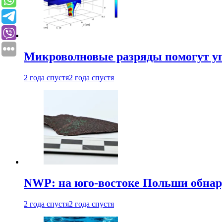
Микроволновые разряды помогут у
2 года спустя
2 года спустя
NWP: на юго-востоке Польши обнар
2 года спустя
2 года спустя