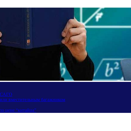
 ОСАГО
вили вместительным багажником
по цене “китайца”