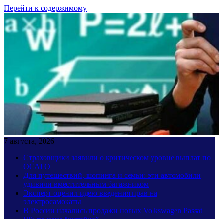
Перейти к содержимому
7 августа, 2026
Страховщики заявили о критическом уровне выплат по
ОСАГО
Для путешествий, шопинга и семьи: эти автомобили
удивили вместительным багажником
Эксперт оценил идею введения прав на
электросамокаты
В России начались продажи новых Volkswagen Passat