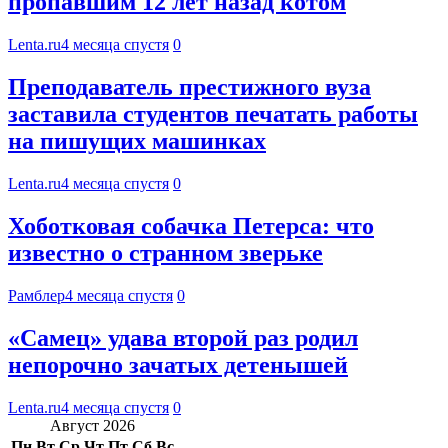
пропавшим 12 лет назад котом
Lenta.ru
4 месяца спустя
0
Преподаватель престижного вуза
заставила студентов печатать работы
на пишущих машинках
Lenta.ru
4 месяца спустя
0
Хоботковая собачка Петерса: что
известно о странном зверьке
Рамблер
4 месяца спустя
0
«Самец» удава второй раз родил
непорочно зачатых детенышей
Lenta.ru
4 месяца спустя
0
Август 2026
Пн
Вт
Ср
Чт
Пт
Сб
Вс