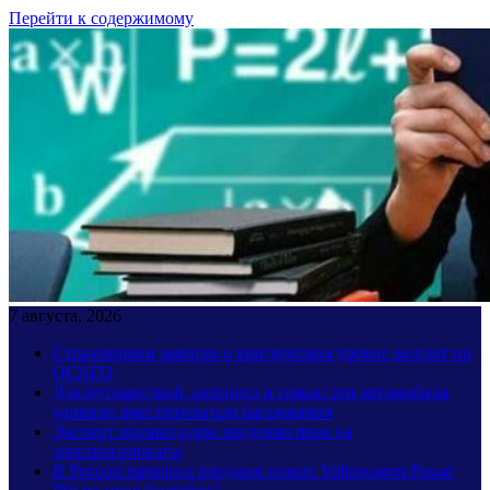
Перейти к содержимому
7 августа, 2026
Страховщики заявили о критическом уровне выплат по
ОСАГО
Для путешествий, шопинга и семьи: эти автомобили
удивили вместительным багажником
Эксперт оценил идею введения прав на
электросамокаты
В России начались продажи новых Volkswagen Passat