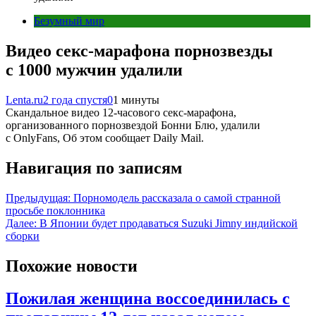
Безумный мир
Видео секс-марафона порнозвезды
с 1000 мужчин удалили
Lenta.ru
2 года спустя
0
1 минуты
Скандальное видео 12-часового секс-марафона,
организованного порнозвездой Бонни Блю, удалили
с OnlyFans, Об этом сообщает Daily Mail.
Навигация по записям
Предыдущая:
Порномодель рассказала о самой странной
просьбе поклонника
Далее:
В Японии будет продаваться Suzuki Jimny индийской
сборки
Похожие новости
Пожилая женщина воссоединилась с