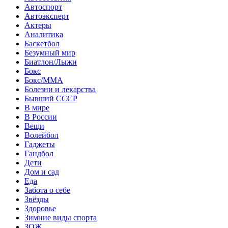
Автоспорт
Автоэксперт
Актеры
Аналитика
Баскетбол
Безумный мир
Биатлон/Лыжи
Бокс
Бокс/MMA
Болезни и лекарства
Бывший СССР
В мире
В России
Вещи
Волейбол
Гаджеты
Гандбол
Дети
Дом и сад
Еда
Забота о себе
Звёзды
Здоровье
Зимние виды спорта
ЗОЖ