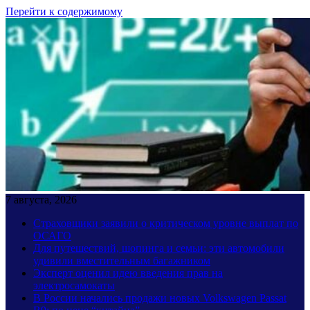
Перейти к содержимому
7 августа, 2026
Страховщики заявили о критическом уровне выплат по
ОСАГО
Для путешествий, шопинга и семьи: эти автомобили
удивили вместительным багажником
Эксперт оценил идею введения прав на
электросамокаты
В России начались продажи новых Volkswagen Passat