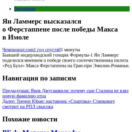
Автоспорт
Ян Ламмерс высказался
о Ферстаппене после победы Макса
в Имоле
Чемпионат.com
1 год спустя
0
1 минуты
Бывший нидерландский гонщик Формулы-1 Ян Ламмерс
поделился мнением о победе своего соотечественника пилота
«Ред Булл» Макса Ферстаппена на Гран-при Эмилии-Романьи.
Навигация по записям
Предыдущая:
Яков Джугашвили: почему сын Сталина не взял
новую фамилию отца
Далее:
Тренер Юран: наставник «Спартака» Станкович
смотрит на РПЛ свысока
Похожие новости