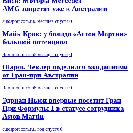
Blick: Моторы Mercedes-
AMG запретят уже к Австралии
autosport.com.ru
6 месяцев спустя
0
Майк Крак: у болида «Астон Мартин»
большой потенциал
Чемпионат.com
6 месяцев спустя
0
Шарль Леклер поделился ожиданиями
от Гран-при Австралии
Чемпионат.com
6 месяцев спустя
0
Эдриан Ньюи впервые посетит Гран
При Формулы 1 в статусе сотрудника
Aston Martin
autosport.com.ru
1 год спустя
0