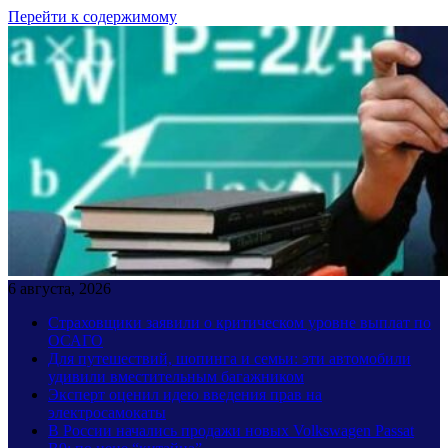
Перейти к содержимому
6 августа, 2026
Страховщики заявили о критическом уровне выплат по
ОСАГО
Для путешествий, шопинга и семьи: эти автомобили
удивили вместительным багажником
Эксперт оценил идею введения прав на
электросамокаты
В России начались продажи новых Volkswagen Passat