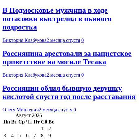
В Подмосковье мужчина в ходе
потасовки выстрелил в пьяного
подростка
Виктория Клабукова
2 месяца спустя
0
Россиянина арестовали за нацистское
приветствие на могиле Тесака
Виктория Клабукова
2 месяца спустя
0
Россиянин облил бывшую девушку
кислотой спустя год после расставания
Олеся Мицкевич
2 месяца спустя
0
Август 2026
Пн
Вт
Ср
Чт
Пт
Сб
Вс
1
2
3
4
5
6
7
8
9