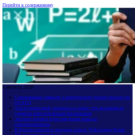
Перейти к содержимому
6 августа, 2026
Страховщики заявили о критическом уровне выплат по
ОСАГО
Для путешествий, шопинга и семьи: эти автомобили
удивили вместительным багажником
Эксперт оценил идею введения прав на
электросамокаты
В России начались продажи новых Volkswagen Passat