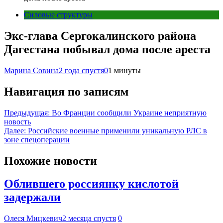
Силовые структуры
Экс-глава Сергокалинского района
Дагестана побывал дома после ареста
Марина Совина
2 года спустя
0
1 минуты
Навигация по записям
Предыдущая:
Во Франции сообщили Украине неприятную
новость
Далее:
Российские военные применили уникальную РЛС в
зоне спецоперации
Похожие новости
Облившего россиянку кислотой
задержали
Олеся Мицкевич
2 месяца спустя
0