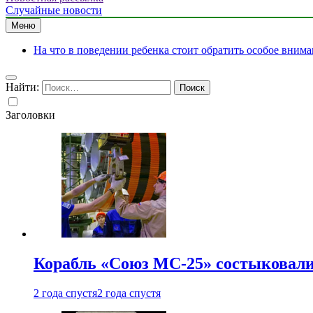
Случайные новости
Меню
На что в поведении ребенка стоит обратить особое вним
Найти:
Заголовки
Корабль «Союз МС-25» состыковали
2 года спустя
2 года спустя