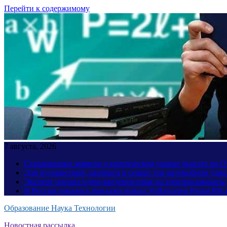
Перейти к содержимому
7 августа, 2026
Страховщики заявили о критическом уровне выплат по
Для путешествий, шопинга и семьи: эти автомобили уди
Эксперт оценил идею введения прав на электросамокаты
В России начались продажи новых Volkswagen Passat B9: 
Образование Наука Технологии
Новостная рассылка