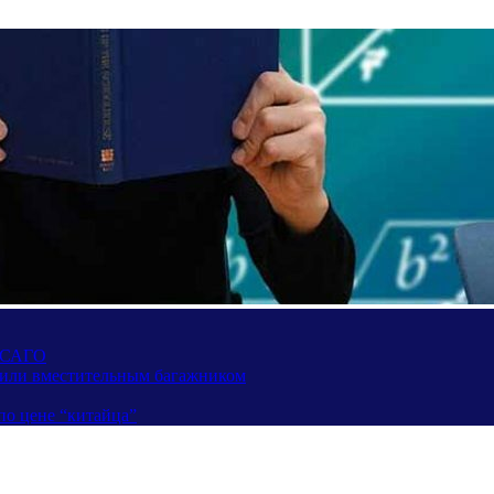
 ОСАГО
вили вместительным багажником
по цене “китайца”