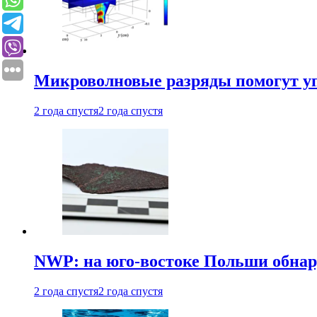
Микроволновые разряды помогут у
2 года спустя
2 года спустя
NWP: на юго-востоке Польши обнар
2 года спустя
2 года спустя