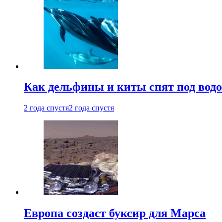
Как дельфины и киты спят под вод
2 года спустя
2 года спустя
Европа создаст буксир для Марса